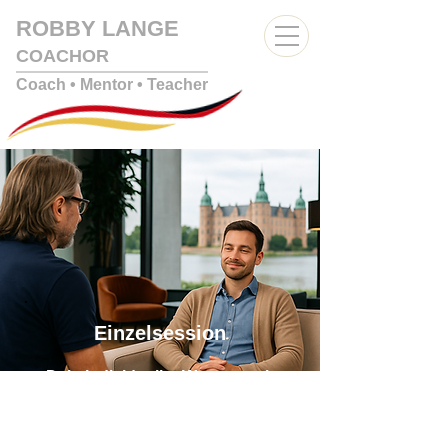
ROBBY LANGE
COACHOR
Coach • Mentor
• Teacher
Einzelsession
Dein individueller Weg zu mehr
Klarheit, Stärke und Erfolg
Die Einzelsession bietet dir die