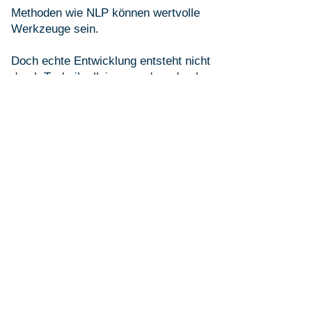
Methoden wie NLP können wertvolle
Werkzeuge sein.
Doch echte Entwicklung entsteht nicht
durch Technik allein – sondern durch
Erfahrung, Reflexion und Begegnung.
Deshalb verbinde ich in meiner Arbeit
unterschiedliche Ansätze:
Mentaltraining
Coaching
Naturerfahrung
persönliche Prozesse
und praxisorientierte Entwicklung
Wenn du Coaching erleben möchtest,
findest du hier meine Angebote
.