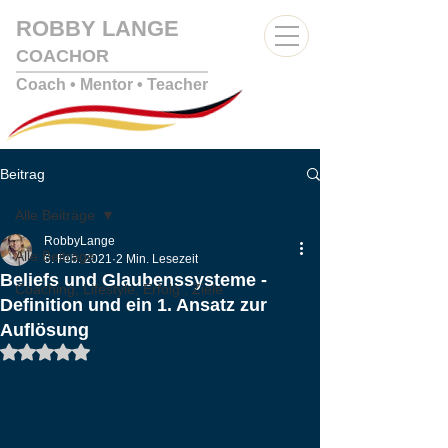
ROBBY LANGE
COACHOR
Coach • Mentor
• Teacher
Beitrag
Alle Beiträge
RobbyLange
Alle Beiträge
6. Feb. 2021
2 Min. Lesezeit
Beliefs und Glaubenssysteme -
Coaching, Lifestyle, Erfolg , Ziele
Definition und ein 1. Ansatz zur
Auflösung
Mit NaN von 5 Sternen bewertet.