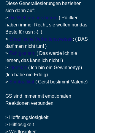
Diese Generaliesierungen beziehen 
sich dann auf:
> 
die Welt um uns herum
 ( Politker 
haben immer Recht, sie wollen nur das 
Beste für usn ;-)  )
> 
Spezifische Verhaltensweisen
: ( DAS 
darf man nicht tun! )
> 
Fähigkeiten:
 ( Das werde ich nie 
lernen, das kann ich nicht !)
> 
Identität:
 ( Ich bin ein Gewinnertyp) 
(Ich habe nie Erfolg)
> 
Spiritualtität
 ( Geist bestimmt Materie) 
GS sind immer mit emotionalen 
Reaktionen verbunden. 
> Hoffnungslosigkeit
> Hilflosigkeit
> Wertlosigkeit