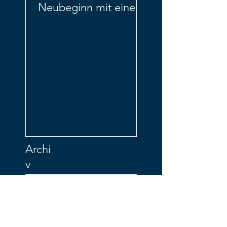
Neubeginn mit einem
Team? Aktuelle
Störungen? Ihr Team
ein Ameisenhaufe
Archi
v
April 2025
(1)
1 Beitrag
April 2021
(1)
1 Beitrag
Februar 2021
(1)
1 Beitrag
Januar 2021
(1)
1 Beitrag