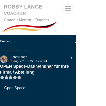
ROBBY LANGE
COACHOR
Coach • Mentor
• Teacher
Beitrag
Alle Beiträge
RobbyLange
Alle Beiträge
7. Aug. 2018
1 Min. Lesezeit
OPEN Space-Das Seminar für Ihre
Coaching, Lifestyle, Erfolg , Ziele
Firma / Abteilung
Mit NaN von 5 Sternen bewertet.
Open Space: