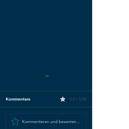
0.0 / 5 (0)
Kommentare
Kommentieren und bewerten...
Mangelhafte
Beliefs und
Arbeitsprozesse?
Glaubenssyste